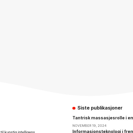
Siste publikasjoner
Tantrisk massasjesrolle i em
NOVEMBER 19, 2024
Informasjonsteknologi i fre
il kunstig intelligens,