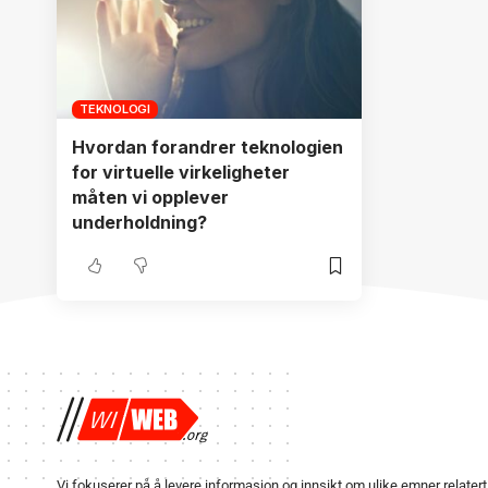
TEKNOLOGI
Hvordan forandrer teknologien
for virtuelle virkeligheter
måten vi opplever
underholdning?
Vi fokuserer på å levere informasjon og innsikt om ulike emner relatert t