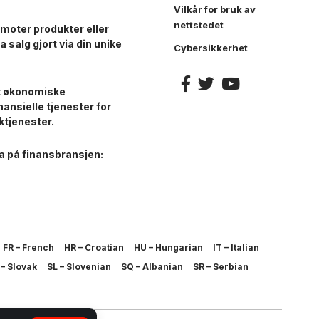
Vilkår for bruk av
nettstedet
moter produkter eller
a salg gjort via din unike
Cybersikkerhet
et økonomiske
nansielle tjenester for
ktjenester.
a på finansbransjen:
FR – French
HR – Croatian
HU – Hungarian
IT – Italian
– Slovak
SL – Slovenian
SQ – Albanian
SR – Serbian