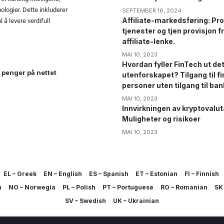
ologier. Dette inkluderer
SEPTEMBER 16, 2024
Affiliate-markedsføring: Pro
å levere verdifull
tjenester og tjen provisjon fr
affiliate-lenke.
MAI 10, 2023
Hvordan fyller FinTech ut d
 penger på nettet
utenforskapet? Tilgang til fi
personer uten tilgang til ban
MAI 10, 2023
Innvirkningen av kryptovalut
Muligheter og risikoer
MAI 10, 2023
EL – Greek
EN – English
ES – Spanish
ET – Estonian
FI – Finnish
h
NO – Norwegia
PL – Polish
PT – Portuguese
RO – Romanian
SK 
SV – Swedish
UK – Ukrainian