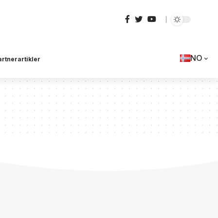
NO
artnerartikler