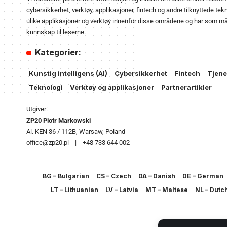
cybersikkerhet, verktøy, applikasjoner, fintech og andre tilknyttede tekn
ulike applikasjoner og verktøy innenfor disse områdene og har som mål 
kunnskap til leserne.
Kategorier:
Kunstig intelligens (AI)
Cybersikkerhet
Fintech
Tjene
Teknologi
Verktøy og applikasjoner
Partnerartikler
Utgiver:
ZP20 Piotr Markowski
Al. KEN 36 / 112B, Warsaw, Poland
office@zp20.pl | +48 733 644 002
BG – Bulgarian
CS – Czech
DA – Danish
DE – German
LT – Lithuanian
LV – Latvia
MT – Maltese
NL – Dutc