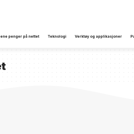
jene penger på nettet
Teknologi
Verktøy og applikasjoner
P
et