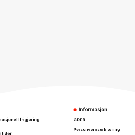
Informasjon
osjonell frigjøring
GDPR
Personvernserklæring
mtiden