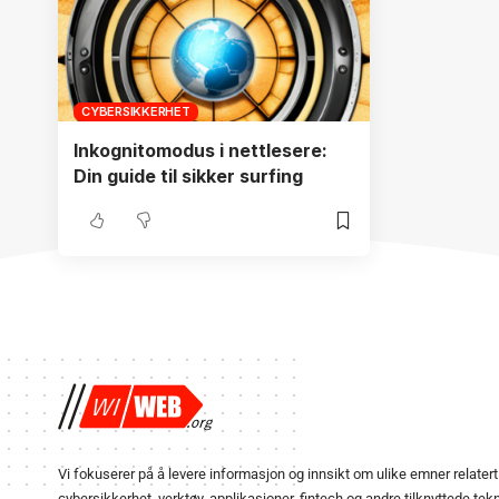
CYBERSIKKERHET
Inkognitomodus i nettlesere:
Din guide til sikker surfing
Vi fokuserer på å levere informasjon og innsikt om ulike emner relatert t
cybersikkerhet, verktøy, applikasjoner, fintech og andre tilknyttede tekn