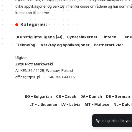
ulike applikasjoner og verktøy innenfor disse områdene og har som mål 
kunnskap til leserne.
Kategorier:
Kunstig intelligens (AI)
Cybersikkerhet
Fintech
Tjene
Teknologi
Verktøy og applikasjoner
Partnerartikler
Utgiver:
ZP20 Piotr Markowski
Al. KEN 36 / 112B, Warsaw, Poland
office@zp20.pl | +48 733 644 002
BG – Bulgarian
CS – Czech
DA – Danish
DE – German
LT – Lithuanian
LV – Latvia
MT – Maltese
NL – Dutc
By using this site, yo