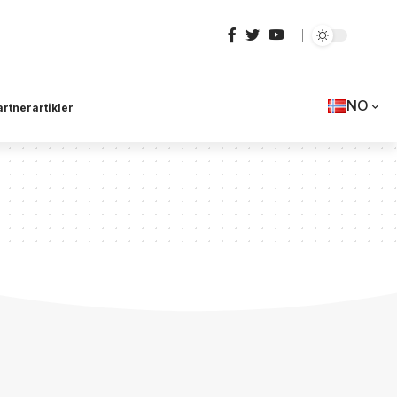
NO
artnerartikler