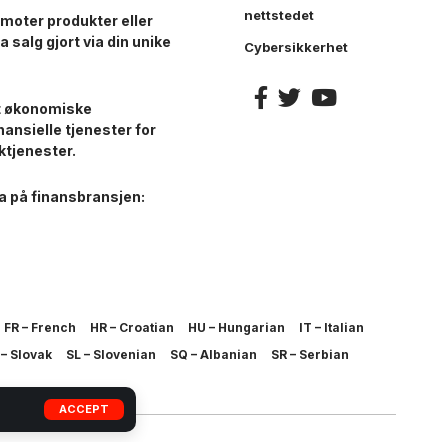
nettstedet
moter produkter eller
a salg gjort via din unike
Cybersikkerhet
et økonomiske
nansielle tjenester for
ktjenester.
a på finansbransjen:
FR – French
HR – Croatian
HU – Hungarian
IT – Italian
– Slovak
SL – Slovenian
SQ – Albanian
SR – Serbian
ACCEPT