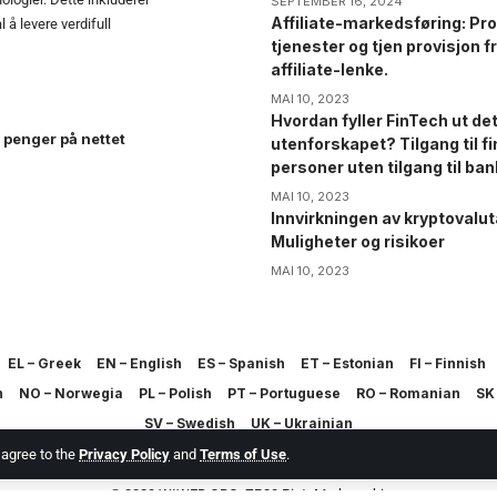
SEPTEMBER 16, 2024
Affiliate-markedsføring: Pro
å levere verdifull
tjenester og tjen provisjon fr
affiliate-lenke.
MAI 10, 2023
Hvordan fyller FinTech ut d
 penger på nettet
utenforskapet? Tilgang til fi
personer uten tilgang til ban
MAI 10, 2023
Innvirkningen av kryptovalut
Muligheter og risikoer
MAI 10, 2023
EL – Greek
EN – English
ES – Spanish
ET – Estonian
FI – Finnish
h
NO – Norwegia
PL – Polish
PT – Portuguese
RO – Romanian
SK 
SV – Swedish
UK – Ukrainian
u agree to the
Privacy Policy
and
Terms of Use
.
© 2023 WIWEB.ORG. ZP20 Piotr Markowski.