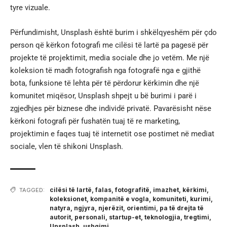
tyre vizuale.
Përfundimisht, Unsplash është burim i shkëlqyeshëm për çdo
person që kërkon fotografi me cilësi të lartë pa pagesë për
projekte të projektimit, media sociale dhe jo vetëm. Me një
koleksion të madh fotografish nga fotografë nga e gjithë
bota, funksione të lehta për të përdorur kërkimin dhe një
komunitet miqësor, Unsplash shpejt u bë burimi i parë i
zgjedhjes për biznese dhe individë privatë. Pavarësisht nëse
kërkoni fotografi për fushatën tuaj të re marketing,
projektimin e faqes tuaj të internetit ose postimet në mediat
sociale, vlen të shikoni Unsplash.
cilësi të lartë
,
falas
,
fotografitë
,
imazhet
,
kërkimi
,
TAGGED:
koleksionet
,
kompanitë e vogla
,
komuniteti
,
kurimi
,
natyra
,
ngjyra
,
njerëzit
,
orientimi
,
pa të drejta të
autorit
,
personali
,
startup-et
,
teknologjia
,
tregtimi
,
Unsplash
,
ushqimi