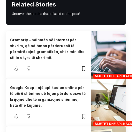
Related Stories
Uncover the stories that related to the post!
Gramarly – ndihmës në internet për
shkrim, që ndihmon përdoruesit të
përmirësojnë gramatikën, shkrimin dhe
stilin e tyre të shkrimit.
MJETET DHE APLIKAC
Google Keep – një aplikacion online për
të bërë shënime që lejon përdoruesve të
krijojnë dhe të organizojnë shënime,
lista dhe kujtime.
MJETET DHE APLIKAC