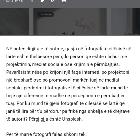
SHARE
Në botën digjitale të sotme, qasja në fotografi të cilësisë së
lartë është thelbësore për çdo person që është i lidhur me
projektimin, mediat sociale ose krijimin e përmbajtjes.
Pavarësisht nëse po krijoni një faqe interneti, po projektoni
një broshurë ose po promovoni markën tuaj në mediat
sociale, përdorimi i fotografive të cilësisë së lartë mund të
bëjë një diferencë të madhe në perceptimin e përmbajtjes
tuaj. Por ku mund të gjeni fotografi të cilësisë së lartë që
janë të lira për t’u përdorur pa frikë nga shkelja e të drejtave
të autorit? Përgjigjja është Unsplash.
Për të marrë fotografi falas shkoni tek: