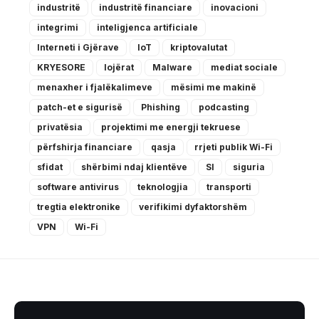
industritë
industritë financiare
inovacioni
integrimi
inteligjenca artificiale
Interneti i Gjërave
IoT
kriptovalutat
KRYESORE
lojërat
Malware
mediat sociale
menaxher i fjalëkalimeve
mësimi me makinë
patch-et e sigurisë
Phishing
podcasting
privatësia
projektimi me energji tekruese
përfshirja financiare
qasja
rrjeti publik Wi-Fi
sfidat
shërbimi ndaj klientëve
SI
siguria
software antivirus
teknologjia
transporti
tregtia elektronike
verifikimi dyfaktorshëm
VPN
Wi-Fi