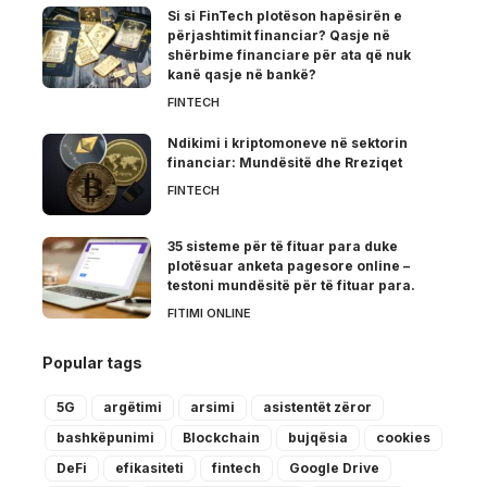
Si si FinTech plotëson hapësirën e
përjashtimit financiar? Qasje në
shërbime financiare për ata që nuk
kanë qasje në bankë?
FINTECH
Ndikimi i kriptomoneve në sektorin
financiar: Mundësitë dhe Rreziqet
FINTECH
35 sisteme për të fituar para duke
plotësuar anketa pagesore online –
testoni mundësitë për të fituar para.
FITIMI ONLINE
Popular tags
5G
argëtimi
arsimi
asistentët zëror
bashkëpunimi
Blockchain
bujqësia
cookies
DeFi
efikasiteti
fintech
Google Drive