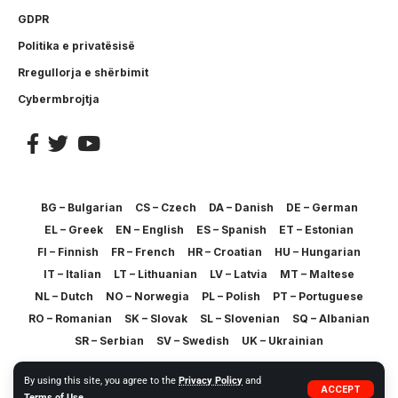
GDPR
Politika e privatësisë
Rregullorja e shërbimit
Cybermbrojtja
BG – Bulgarian
CS – Czech
DA – Danish
DE – German
EL – Greek
EN – English
ES – Spanish
ET – Estonian
FI – Finnish
FR – French
HR – Croatian
HU – Hungarian
IT – Italian
LT – Lithuanian
LV – Latvia
MT – Maltese
NL – Dutch
NO – Norwegia
PL – Polish
PT – Portuguese
RO – Romanian
SK – Slovak
SL – Slovenian
SQ – Albanian
SR – Serbian
SV – Swedish
UK – Ukrainian
By using this site, you agree to the
Privacy Policy
and
ACCEPT
© 2023 WIWEB.ORG. ZP20 Piotr Markowski.
Terms of Use
.