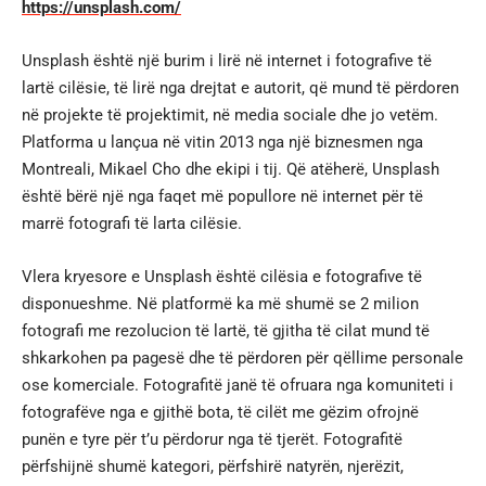
https://unsplash.com/
Unsplash është një burim i lirë në internet i fotografive të
lartë cilësie, të lirë nga drejtat e autorit, që mund të përdoren
në projekte të projektimit, në media sociale dhe jo vetëm.
Platforma u lançua në vitin 2013 nga një biznesmen nga
Montreali, Mikael Cho dhe ekipi i tij. Që atëherë, Unsplash
është bërë një nga faqet më popullore në internet për të
marrë fotografi të larta cilësie.
Vlera kryesore e Unsplash është cilësia e fotografive të
disponueshme. Në platformë ka më shumë se 2 milion
fotografi me rezolucion të lartë, të gjitha të cilat mund të
shkarkohen pa pagesë dhe të përdoren për qëllime personale
ose komerciale. Fotografitë janë të ofruara nga komuniteti i
fotografëve nga e gjithë bota, të cilët me gëzim ofrojnë
punën e tyre për t’u përdorur nga të tjerët. Fotografitë
përfshijnë shumë kategori, përfshirë natyrën, njerëzit,