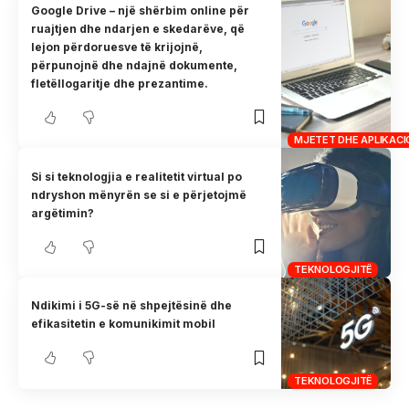
Google Drive – një shërbim online për
ruajtjen dhe ndarjen e skedarëve, që
lejon përdoruesve të krijojnë,
përpunojnë dhe ndajnë dokumente,
fletëllogaritje dhe prezantime.
MJETET DHE APLIKAC
Si si teknologjia e realitetit virtual po
ndryshon mënyrën se si e përjetojmë
argëtimin?
TEKNOLOGJITË
Ndikimi i 5G-së në shpejtësinë dhe
efikasitetin e komunikimit mobil
TEKNOLOGJITË