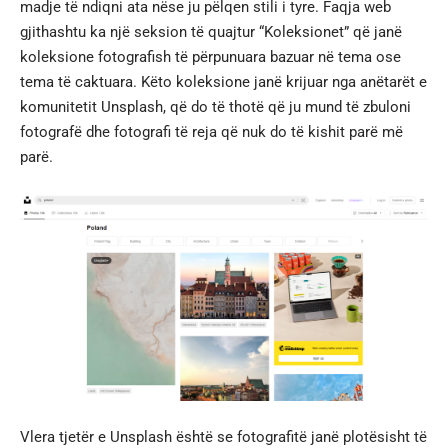
madje të ndiqni ata nëse ju pëlqen stili i tyre. Faqja web
gjithashtu ka një seksion të quajtur “Koleksionet” që janë
koleksione fotografish të përpunuara bazuar në tema ose
tema të caktuara. Këto koleksione janë krijuar nga anëtarët e
komunitetit Unsplash, që do të thotë që ju mund të zbuloni
fotografë dhe fotografi të reja që nuk do të kishit parë më
parë.
Vlera tjetër e Unsplash është se fotografitë janë plotësisht të