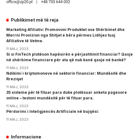
office@zp20.pl | +48 733 644 002
Publikimet më të reja
Marketing Afiliativ: Promovoni Produktet ose Shërbimet dhe
Merrni Provizion nga Shitjet e bëra përmes Lidhjes tuaj
Afiliative të Vetme.
11 MAJ, 2023
Si si FinTech plotëson hapësirën e përjashtimit financiar? Qasje
në shërbime financiare për ata që nuk kanë qasje në bankë?
11 MAJ, 2023
Ndikimi i kriptomoneve në sektorin financiar: Mundësitë dhe
Rreziqet
11 MAJ, 2023
35 sisteme për të fituar para duke plotësuar anketa pagesore
online – testoni mundësitë për të fituar para.
11 MAJ, 2023
Përdorimi i Inteligjencës Artificiale në bujqësi:
11 MAJ, 2023
Informacione