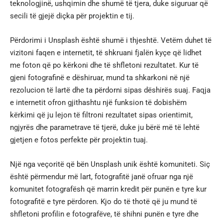
teknologjinë, ushqimin dhe shumë të tjera, duke siguruar që
secili të gjejë diçka për projektin e tij.
Përdorimi i Unsplash është shumë i thjeshtë. Vetëm duhet të
vizitoni faqen e internetit, të shkruani fjalën kyçe që lidhet
me foton që po kërkoni dhe të shfletoni rezultatet. Kur të
gjeni fotografinë e dëshiruar, mund ta shkarkoni në një
rezolucion të lartë dhe ta përdorni sipas dëshirës suaj. Faqja
e internetit ofron gjithashtu një funksion të dobishëm
kërkimi që ju lejon të filtroni rezultatet sipas orientimit,
ngjyrës dhe parametrave të tjerë, duke ju bërë më të lehtë
gjetjen e fotos perfekte për projektin tuaj.
Një nga veçoritë që bën Unsplash unik është komuniteti. Siç
është përmendur më lart, fotografitë janë ofruar nga një
komunitet fotografësh që marrin kredit për punën e tyre kur
fotografitë e tyre përdoren. Kjo do të thotë që ju mund të
shfletoni profilin e fotografëve, të shihni punën e tyre dhe