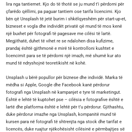
lira nga tantiemet. Kjo do të thotë se ju mund t’i përdorni për
çfarëdo qëllimi, pa paguar tantiem ose tarifa licencimi. Kjo
bën që Unsplash të jetë burim i shkëlqyeshëm për start-up-et,
bizneset e vogla dhe individët privatë që mund të mos kenë
një buxhet për fotografi të pagesave me cilësi të lartë.
Megjithatë, duhet të vihet re se ndalohen disa kufizime,
prandaj është gjithmonë e mirë të kontrolloni kushtet e
licencimit para se të përdorni një imazh, më shumë kur ato
mund të ndryshojnë teoretikisht në kohë.
Unsplash u bërë popullor për biznese dhe individë. Marka të
mëdha si Apple, Google dhe Facebook kanë përdorur
fotografi nga Unsplash në kampanjet e tyre të marketingut.
Është e lehtë të kuptohet pse – cilësia e fotografive është e
lartë dhe platforma është e lehtë për t’u përdorur. Gjithashtu,
duke përdorur imazhe nga Unsplash, kompanitë mund të
kursen para në fotografi të shtrenjta nga stock dhe tarifat e
licencës, duke ruajtur njëkohësisht cilësinë e përmbajtjes së