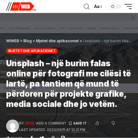
Aa
WIWEB
>
Blog
>
Mjetet dhe aplikacionet
>
Unsplash – një burim falas online për fotografi me cilësi të lartë, pa tantiem që mund të përdoren për projekte grafike, media sociale dhe jo vetëm.
MJETET DHE APLIKACIONET
Unsplash – një burim falas
online për fotografi me cilësi të
lartë, pa tantiem që mund të
përdoren për projekte grafike,
media sociale dhe jo vetëm.
BY
ZP20
ADD A COMMENT
LAST UPDATED: 2023/05/11 AT 12:21 PM